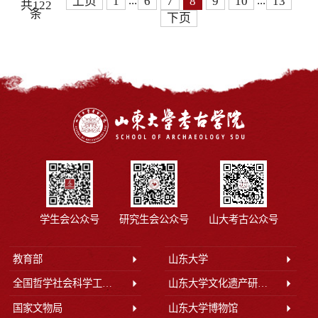
...
...
上页
1
6
7
8
9
10
13
共122
条
下页
学生会公众号
研究生会公众号
山大考古公众号
教育部
山东大学
全国哲学社会科学工作办公室
山东大学文化遗产研究院
国家文物局
山东大学博物馆