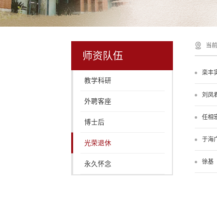
当前
师资队伍
栾丰
教学科研
刘凤
外聘客座
任相
博士后
于海
光荣退休
徐基
永久怀念