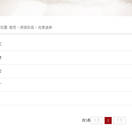
位置:
首页
>
师资队伍
>
光荣退休
实
君
宏
广
共5条
上页
1
下页