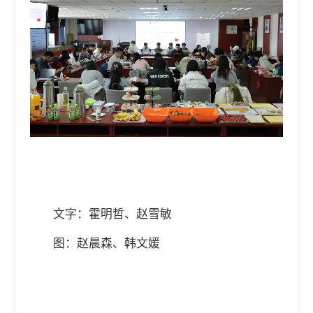
文字：霍明哲、赵雪敏
图：赵晨森、韩文媛