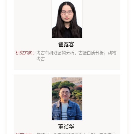
翟宽容
研究方向：
考古有机残留物分析；古蛋白质分析；动物
考古
董祯华