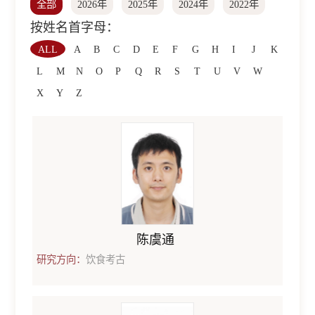
全部
2026年
2025年
2024年
2022年
按姓名首字母：
ALL
A
B
C
D
E
F
G
H
I
J
K
L
M
N
O
P
Q
R
S
T
U
V
W
X
Y
Z
陈虞通
研究方向：
饮食考古