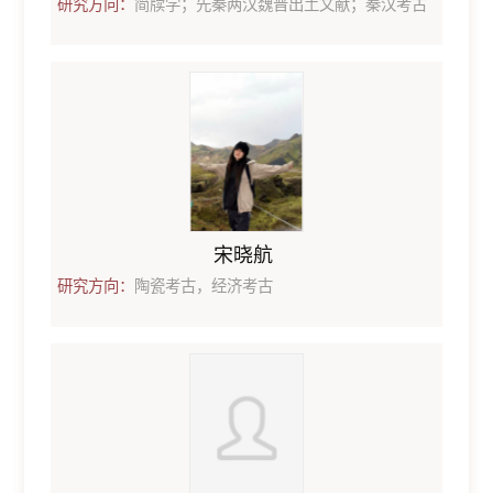
研究方向：
简牍学；先秦两汉魏晋出土文献；秦汉考古
宋晓航
研究方向：
陶瓷考古，经济考古