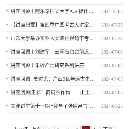
讲座回顾丨阿尔泰国立大学A.A.提什金教授“阿尔泰考古四讲”
2024-10-06
【讲座纪要】第四季中国考古大讲堂第二期│沙特塞林港遗址考古发掘与收获
2024-07-25
山东大学举办东亚人类演化视角下考古学、古人类学和年代学学术研讨会
2024-07-24
讲座回顾丨刘建军：云冈石窟窟前遗址——考古资料整理与研究
2024-07-09
讲座回顾丨朱砂产地研究系列讲座
2024-07-06
讲座回顾 | 莫进尤：广西5亿年远古生物探秘
2024-07-05
讲座回顾|王祁：商周农作物——出土文献与考古学证据
2024-07-03
文渊讲堂第十一期 “我与子弹库帛书”讲座举办
2024-06-23