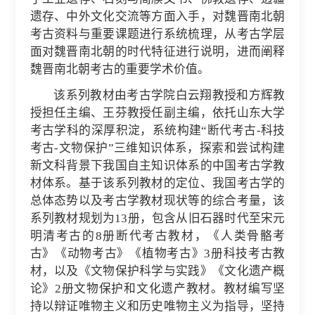
遗存、中外文化交流等方面入手，对魏晋南北朝
考古资料与重要课题进行系统梳理，从考古学层
面对魏晋南北朝的时代特征进行说明，进而阐释
魏晋南北朝考古的重要学术价值。
该系列教材由考古学院白云翔教授和方辉教
授担任主编、王芬教授任副主编，依托山东大学
考古学科的深厚积淀，系统构建“断代考古-科技
考古-文物保护”三维知识体系，探索和尝试构建
新文科背景下我国自主知识体系的中国考古学教
材体系。基于该系列教材的定位、我国考古学的
总体态势以及考古学教材现状等的综合考量，该
系列教材规划为13册，包含从旧石器时代至宋元
明清考古的8册断代考古教材，《人类骨骼考
古》《动物考古》《植物考古》3册科技考古教
材，以及《文物保护科学与实践》《文化遗产概
论》2册文物保护和文化遗产教材。教材编写坚
持以辩证唯物主义和历史唯物主义为指导，坚持