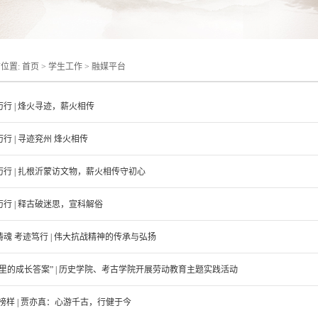
位置:
首页
>
学生工作
>
融媒平台
行 | 烽火寻迹，薪火相传
行 | 寻迹兖州 烽火相传
历行 | 扎根沂蒙访文物，薪火相传守初心
历行 | 释古破迷思，宣科解俗
铸魂 考迹笃行 | 伟大抗战精神的传承与弘扬
实里的成长答案” | 历史学院、考古学院开展劳动教育主题实践活动
榜样 | 贾亦真：心游千古，行健于今