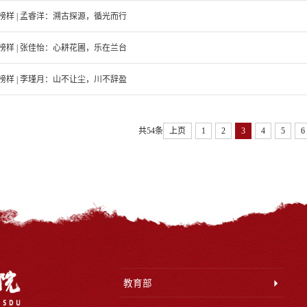
榜样 | 孟睿洋：溯古探源，循光而行
榜样 | 张佳怡：心耕花圃，乐在兰台
榜样 | 李瑾月：山不让尘，川不辞盈
共54条
上页
1
2
3
4
5
6
教育部