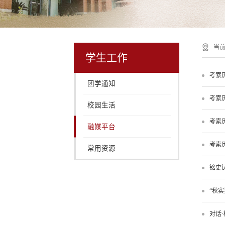
当前
学生工作
考索历
团学通知
考索历
校园生活
考索
融媒平台
考索
常用资源
铭史
“秋
对话·