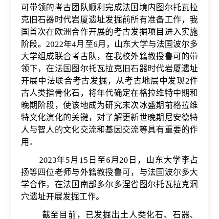
可带领的考古团队顺利完成法国境内图尔托瓦拉
克旧石器时代岩厦遗址发掘前所有准备工作，我
国首次在欧洲合作开展的考古发掘项目进入实施
阶段。
2022
年
4
月至
6
月，山东大学与法国波尔多
大学组成联合考古队，在我校外籍教授鲁可的带
领下，在法国图尔托瓦拉克旧石器时代岩厦遗址
开展中法联合考古发掘，从考古地层中发现
2
件
古人类指骨化石，将年代确定在格拉维特中期和
晚期阶段，使该地成为研究末次冰盛期前格拉维
特文化演化的关键，对了解更新世晚期尼安德特
人与智人的文化交流和基因交流等具有重要的作
用。
2023
年
5
月
15
日至
6
月
20
日，山东大学李占
扬等四位老师与外籍教授鲁可，与法国波尔多大
学合作，在法国南部多尔多涅省图尔托瓦拉克洞
穴遗址开展发掘工作。
截至目前，已发掘出土人类化石、石器、