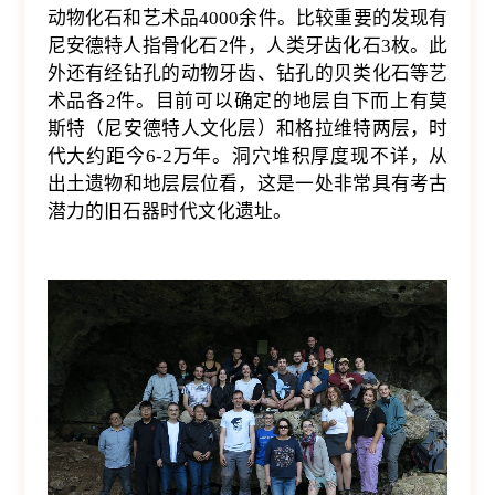
动物化石和艺术品
4000
余件。比较重要的发现有
尼安德特人指骨化石
2
件，人类牙齿化石
3
枚。此
外还有经钻孔的动物牙齿、钻孔的贝类化石等艺
术品各
2
件。目前可以确定的地层自下而上有莫
斯特（尼安德特人文化层）和格拉维特两层，时
代大约距今
6-2
万年。洞穴堆积厚度现不详，从
出土遗物和地层层位看，这是一处非常具有考古
潜力的旧石器时代文化遗址。