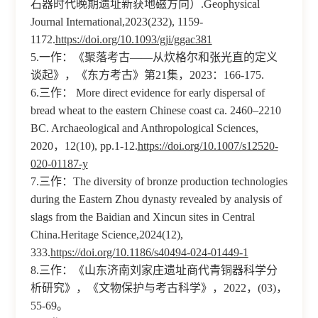
石器时代晚期遗址新获地磁方向）.Geophysical
Journal International,2023(232), 1159-
1172.
https://doi.org/10.1093/gji/ggac381
5.一作：《聚落考古——从炊格尔和张光直的定义
谈起》，《东方考古》第21集，2023：166-175.
6.三作： More direct evidence for early dispersal of
bread wheat to the eastern Chinese coast ca. 2460–2210
BC. Archaeological and Anthropological Sciences,
2020，12(10), pp.1-12.
https://doi.org/10.1007/s12520-
020-01187-y
7.三作：The diversity of bronze production technologies
during the Eastern Zhou dynasty revealed by analysis of
slags from the Baidian and Xincun sites in Central
China.Heritage Science,2024(12),
333.
https://doi.org/10.1186/s40494-024-01449-1
8.三作：《山东济南刘家庄遗址商代青铜器科学分
析研究》，《文物保护与考古科学》，2022，(03)，
55-69。