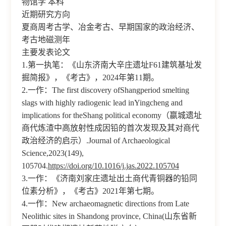
物馆学 本科
近期研究方向
夏商周考古学、冶金考古、早期国家的政治经济、
考古地磁测年
主要发表论文
1.第一执笔：《山东济南大辛庄遗址F61建筑基址发
掘简报》，《考古》，2024年第11期。
2.一作：The first discovery ofShangperiod smelting
slags with highly radiogenic lead inYingcheng and
implications for theShang political economy（嬴城遗址
商代炼渣中高放射性成因铅的首次发现及其对商代
政治经济的启示）.Journal of Archaeological
Science,2023(149),
105704.
https://doi.org/10.1016/j.jas.2022.105704
3.一作：《济南刘家庄遗址出土商代青铜器的铅同
位素分析》，《考古》2021年第七期。
4.一作：New archaeomagnetic directions from Late
Neolithic sites in Shandong province, China(山东省新