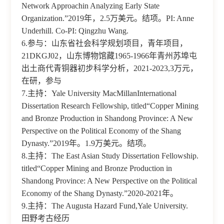
Network Approachin Analyzing Early State
Organization.”2019年，2.5万美元。结项。PI: Anne
Underhill. Co-PI: Qingzhu Wang.
6.参与：山东省社会科学规划项目，青年项目，
21DKGJ02，山东博物馆藏1965-1966年青州苏埠屯
出土商代青铜器初步科学分析，2021-2023,3万元，
在研，参与
7.主持：Yale University MacMillanInternational
Dissertation Research Fellowship, titled“Copper Mining
and Bronze Production in Shandong Province: A New
Perspective on the Political Economy of the Shang
Dynasty.”2019年。1.9万美元。结项。
8.主持：The East Asian Study Dissertation Fellowship.
titled“Copper Mining and Bronze Production in
Shandong Province: A New Perspective on the Political
Economy of the Shang Dynasty.”2020-2021年。
9.主持：The Augusta Hazard Fund,Yale University.
田野考古经历