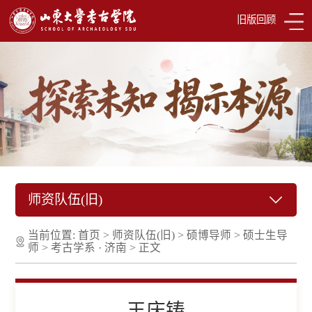
旧版回顾
师资队伍(旧)
当前位置:
首页
>
师资队伍(旧)
>
硕博导师
>
硕士生导
师
>
考古学系 · 济南
>
正文
王庆铸