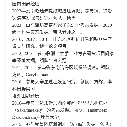
国内田野经历
2023—云南昭通朱提故城遗址发掘。参与铜、铁冶
铸遗存发掘与研究。领队：杨勇
2023—山东潍坊高密前冢子头遗址考古发掘。2020
级本科生实习发掘。带队老师之一。
2016，2017，2018—山东地区铜矿开采和铜器生产
调查与研究。博士论文项目
2012, 2013—参与临淄冶金手工业考古研究项目阚家
寨遗址发掘。领队：白云翔
2011, 2012—参与鲁东南沿海区域系统调查。领队：
方辉、GaryFeiman
2010—参与大辛庄遗址发掘研究。领队：方辉。本
科田野实习
境外田野经历
2016—参与马达加斯加西南部萨卡马里克利遗址
（Sakamarekely）的考古发掘。领队：Tanambelo
Rasolondrainy (耶鲁大学).
2015—参与秘鲁阿塔雅遗址（Atalla）发掘。领队：