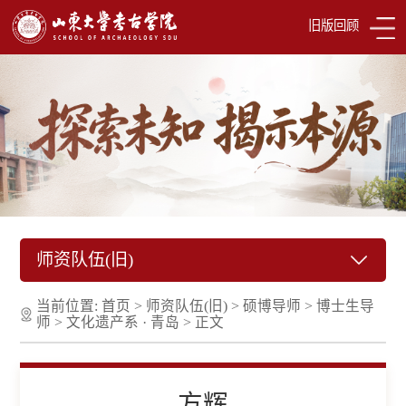
旧版回顾
师资队伍(旧)
当前位置:
首页
>
师资队伍(旧)
>
硕博导师
>
博士生导
师
>
文化遗产系 · 青岛
>
正文
方辉