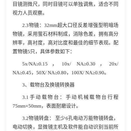
目镜测微尺，同时目镜可以单独调焦，适合不同
视力人员观察。
2.3物镜：32mm超大口径反差增强型明暗场
物镜，采用萤石材料制成，消除色差，拥有高分
辨率，高衬度，高对比度和最佳的细节表现。配
置物镜5只，具体参数如下：
5x/NA≥0.15，10x/ NA≥0.30，20x/
NA≥0.45，50X/ NA≥0.80，100X/ NA≥0.90。
3、载物台及换镜转换器
3.1手动载物台：手动机械载物台行程
75mm×50mm，表面耐磨设计。
3.2物镜转盘： 至少6孔电动万能物镜转盘，
电动切换，显微镜主机及软件能自动识别当前所