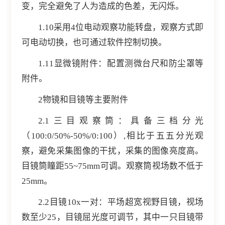
变，完全避免了人为造成的色差，无闪烁。
1.10采用4位电动观察功能转盘，观察方式即
可电动切换，也可通过软件控制切换。
1.11显微镜附件：配置测微台尺和防尘罩等
附件。
2物镜和目镜等主要附件
2.1三目观察筒：具备三档分光
（100:0/50%-50%/0:100）,相比于五五分光观
察，避免采集图像的干扰，采集的图像亮度高。
目镜筒瞳距55~75mm可调。观察筒视场数不低于
25mm。
2.2目镜10x一对：平场超宽视野目镜，视场
数至少25，目镜屈光度可调节，其中一只目镜带