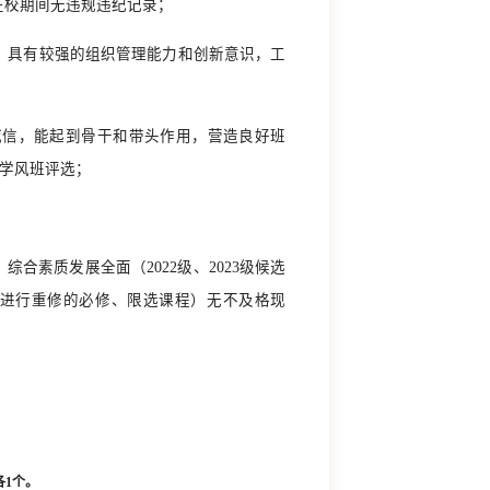
在校期间无违规违纪记录；
，具有较强的组织管理能力和创新意识，工
威信，能起到骨干和带头作用，营造良好班
良学风班评选；
合素质发展全面（2022级、2023级候选
因进行重修的必修、限选课程）无不及格现
各1个。