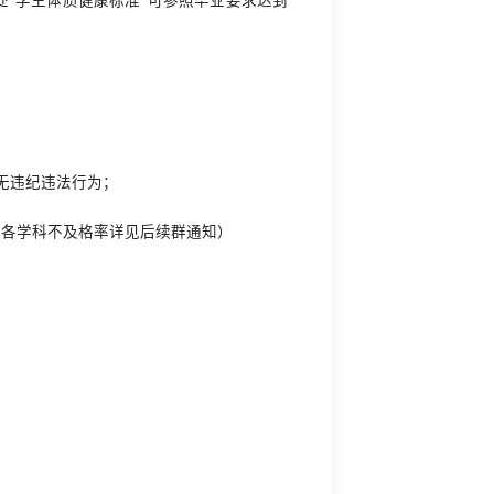
处“学生体质健康标准”可参照毕业要求达到
，无违纪违法行为；
（各学科不及格率详见后续群通知）