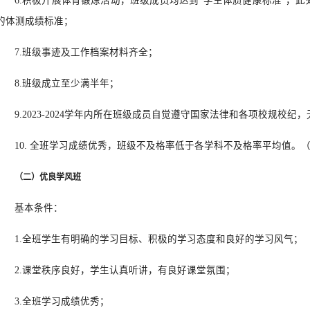
6.积极开展体育锻炼活动，班级成员均达到“学生体质健康标准”，此
的体测成绩标准；
7.班级事迹及工作档案材料齐全；
8.班级成立至少满半年；
9.2023-2024学年内所在班级成员自觉遵守国家法律和各项校规校纪
10. 全班学习成绩优秀，班级不及格率低于各学科不及格率平均值。
（二）优良学风班
基本条件：
1.全班学生有明确的学习目标、积极的学习态度和良好的学习风气；
2.课堂秩序良好，学生认真听讲，有良好课堂氛围；
3.全班学习成绩优秀；