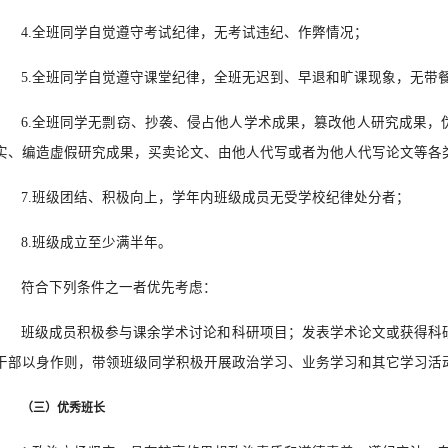
4.全班同学自觉遵守考试纪律，无考试违纪、作弊情况；
5.全班同学自觉遵守课堂纪律，全班无迟到、早退和旷课现象，无带
6.全班同学无剽窃、抄袭、侵占他人学术成果，篡改他人研究成果，
实、编造虚假研究成果，买卖论文、由他人代写或者为他人代写论文等各
7.班级团结、积极向上，学年内班级成员无受学校纪律处分者；
8.班级成立至少满半年。
符合下列条件之一者优先考虑：
班级成员积极参与课余学术讨论和科研项目；发表学术论文或获得科
干部以身作则，带领班级同学积极开展政治学习、业务学习和其它学习活
（三）优秀班长