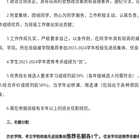
1.政治立场坚定，具有较高的思想政治素质和道德素养，遵纪守法，
2.热爱集体，团结同学，热心为同学服务，工作积极主动，认真负责
作成绩优异，为班级工作做出突出贡献；
3.工作作风扎实，严格要求自己，以身作则，在同学中具有较高的
风、学风。所在班级被学院推荐参加2023-2024学年校级先进班集体、优
4.学生2023-2024学年德育考评成绩为“优”。
5.优秀班长候选人要求学习成绩列前50%（各年级候选人均需符合），综
人综合评价成绩列前50%)，当学年必修课、限选课（包括出于各种原
象；
6.需在申报班级有半年以上的班长任职经历。
三、名额分配
推荐名额
各1个，
历史学院、考古学院校级先进班集体
优良学风班推荐名额