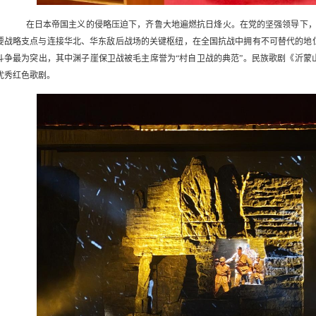
在日本帝国主义的侵略压迫下，齐鲁大地遍燃抗日烽火。在党的坚强领导下
要战略支点与连接华北、华东敌后战场的关键枢纽，在全国抗战中拥有不可替代的地
斗争最为突出，其中渊子崖保卫战被毛主席誉为“村自卫战的典范”。民族歌剧《沂蒙
优秀红色歌剧。