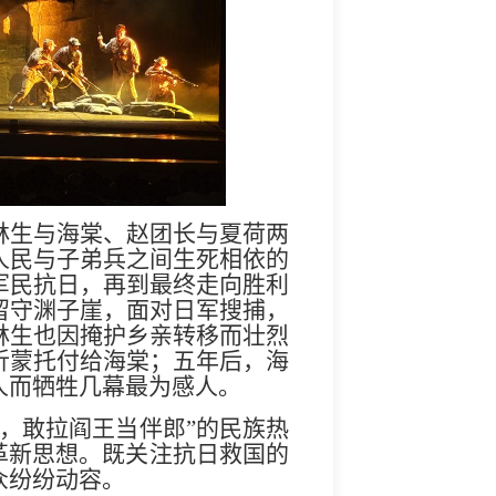
林生与海棠、赵团长与夏荷两
人民与子弟兵之间生死相依的
军民抗日，再到最终走向胜利
留守渊子崖，面对日军搜捕，
林生也因掩护乡亲转移而壮烈
沂蒙托付给海棠；五年后，海
人而牺牲几幕最为感人。
场，敢拉阎王当伴郎”的民族热
革新思想。既关注抗日救国的
众纷纷动容。