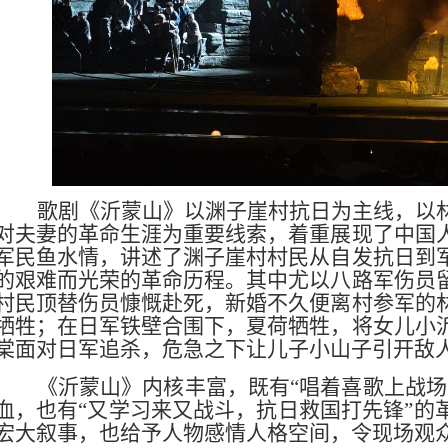
歌剧《沂蒙山》以渊子崖村抗日为主线，以
对夫妻的革命生涯为重要线索，着重展现了中国
军民鱼水情，讲述了渊子崖村村民从自发抗日到
的艰难而光荣的革命历程。其中尤以八路军伤员
村民顶替伤员慷慨赴死，新婚不久便离村参军的
牺牲；在日军铁壁合围下，夏荷牺牲，将女儿小
棠面对日军追杀，危急之下让儿子小山子引开敌
《沂蒙山》内核丰富，既有
“唱着喜歌上战
血，也有“又学习来又战斗，抗日救国打先锋”的
宏大叙事，也给予人物感情人格空间，令现场观