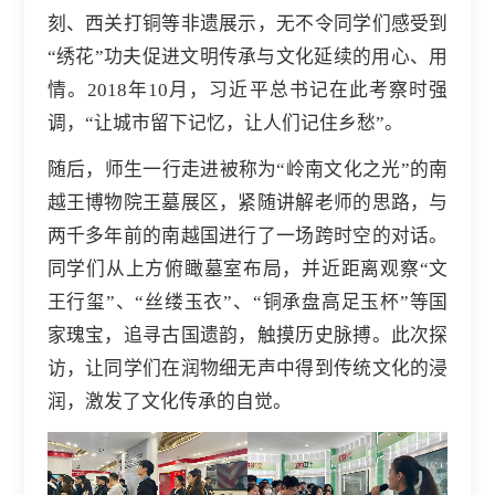
刻、西关打铜等非遗展示，无不令同学们感受到
“绣花”功夫促进文明传承与文化延续的用心、用
情。2018年10月，习近平总书记在此考察时强
调，“让城市留下记忆，让人们记住乡愁”。
随后，师生一行走进被称为“岭南文化之光”的南
越王博物院王墓展区，紧随讲解老师的思路，与
两千多年前的南越国进行了一场跨时空的对话。
同学们从上方俯瞰墓室布局，并近距离观察“文
王行玺”、“丝缕玉衣”、“铜承盘高足玉杯”等国
家瑰宝，追寻古国遗韵，触摸历史脉搏。此次探
访，让同学们在润物细无声中得到传统文化的浸
润，激发了文化传承的自觉。