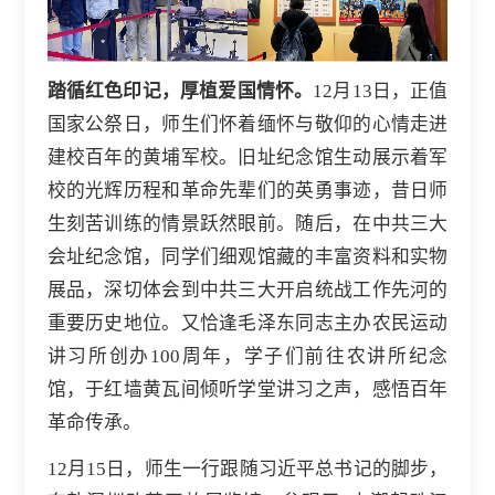
踏循红色印记，厚植爱国情怀。
12月13日，正值
国家公祭日，师生们怀着缅怀与敬仰的心情走进
建校百年的黄埔军校。旧址纪念馆生动展示着军
校的光辉历程和革命先辈们的英勇事迹，昔日师
生刻苦训练的情景跃然眼前。随后，在中共三大
会址纪念馆，同学们细观馆藏的丰富资料和实物
展品，深切体会到中共三大开启统战工作先河的
重要历史地位。又恰逢毛泽东同志主办农民运动
讲习所创办100周年，学子们前往农讲所纪念
馆，于红墙黄瓦间倾听学堂讲习之声，感悟百年
革命传承。
12月15日，师生一行跟随习近平总书记的脚步，