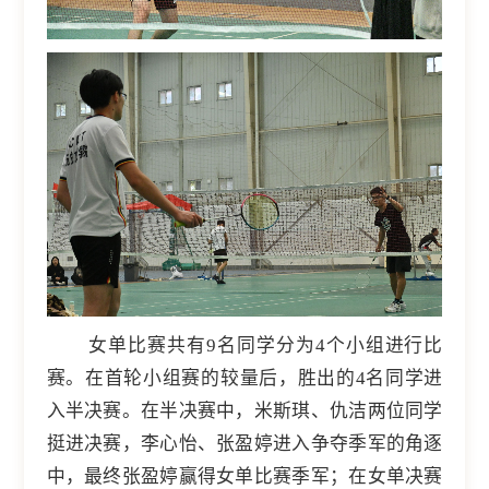
女单比赛共有9名同学分为4个小组进行比
赛。在首轮小组赛的较量后，胜出的4名同学进
入半决赛。在半决赛中，米斯琪、仇洁两位同学
挺进决赛，李心怡、张盈婷进入争夺季军的角逐
中，最终张盈婷赢得女单比赛季军；在女单决赛