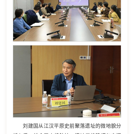
刘建国从江汉平原史前聚落遗址的微地貌分