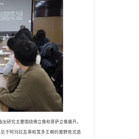
指出研究主要围绕佛立像和菩萨立像展开。
也见于阿玛拉瓦蒂和笈多王朝的鹿野苑式造