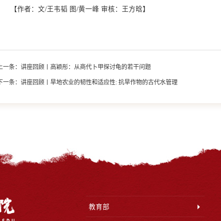
【作者：文/王韦韬 图/黄一峰 审核：王方晗】
上一条：
讲座回顾丨高颖彤：从商代卜甲探讨龟的若干问题
下一条：
讲座回顾丨旱地农业的韧性和适应性: 抗旱作物的古代水管理
教育部