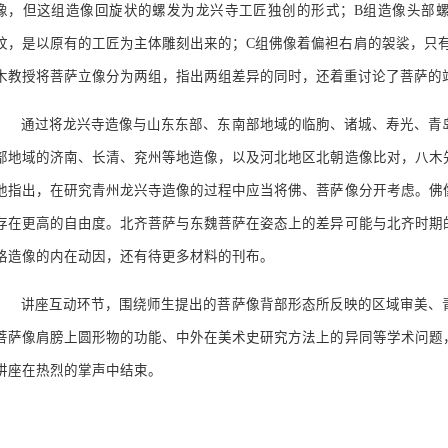
像，但这组造像回旋状的螺发为龙兴寺工匠独创的形式；B组造像头部
纹，是以原有的工匠为主体雕刻出来的；C组佛像着偏袒右肩的袈裟，只有
木教授将菩萨立像分为两组，指出两组差异的同时，还着重讨论了菩萨的
通过将龙兴寺造像与山东东部、东南部地域的临朐、诸城、寿光、青
部地域的济南、长清、兖州等地造像，以及河北地区北朝造像比对，八木
他指出，在研究青州龙兴寺造像的过程中应当将佛、菩萨像分开考虑。佛
存在更高的自由度。北齐菩萨与东魏菩萨在姿态上的差异可能与北齐时期
格造像的内在动因，还有待更多材料的刊布。
讲座互动环节，围绕师生提出的菩萨像背部形态所反映的区域审美、
菩萨像肩膀上圆形物的功能、中外在美术史研究方法上的异同等学术问题
讲座在热烈的掌声中结束。