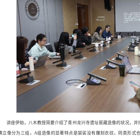
讲座伊始，八木教授简要介绍了青州龙兴寺遗址窖藏造像的状况，并
佛立像分为三组，A组造像的显著特点是袈裟没有雕刻衣纹，同类形式