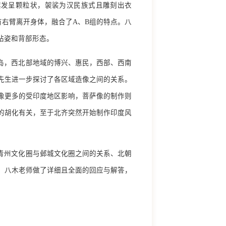
螺发呈颗粒状，袈裟为汉民族式且雕刻出衣
右臂离开身体，融合了A、B组的特点。八
站姿和背部形态。
岛，西北部地域的博兴、惠民，西部、西南
先生进一步探讨了各区域造像之间的关系。
像更多的受印度地区影响，菩萨像的制作则
的胡化有关，至于北齐突然开始制作印度风
青州文化圈与邺城文化圈之间的关系、北朝
，八木老师做了详细且全面的回应与解答，