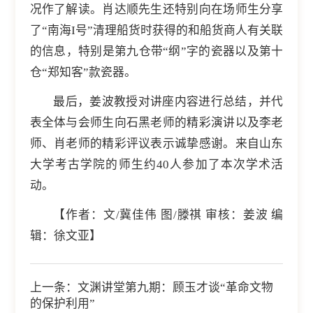
况作了解读。肖达顺先生还特别向在场师生分享
了“南海I号”清理船货时获得的和船货商人有关联
的信息，特别是第九仓带“纲”字的瓷器以及第十
仓“郑知客”款瓷器。
最后，姜波教授对讲座内容进行总结，并代
表全体与会师生向石黑老师的精彩演讲以及李老
师、肖老师的精彩评议表示诚挚感谢。来自山东
大学考古学院的师生约40人参加了本次学术活
动。
【作者：文/冀佳伟 图/滕祺 审核：姜波 编
辑：徐文亚】
上一条：
文渊讲堂第九期：顾玉才谈“革命文物
的保护利用”