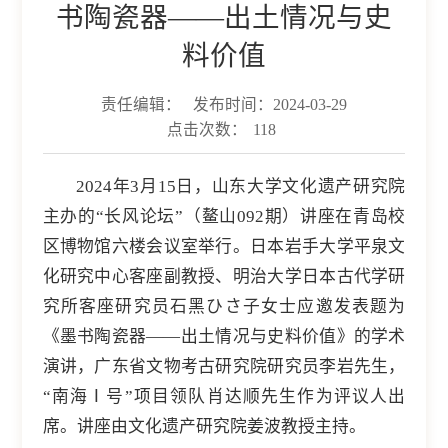
书陶瓷器——出土情况与史
料价值
责任编辑：
发布时间：2024-03-29
点击次数：
118
2024年3月15日，山东大学文化遗产研究院
主办的“长风论坛”（鳌山092期）讲座在青岛校
区博物馆六楼会议室举行。日本岩手大学平泉文
化研究中心客座副教授、明治大学日本古代学研
究所客座研究员石黑ひさ子女士应邀发表题为
《墨书陶瓷器——出土情况与史料价值》的学术
演讲，广东省文物考古研究院研究员李岩先生，
“南海Ⅰ号”项目领队肖达顺先生作为评议人出
席。讲座由文化遗产研究院姜波教授主持。