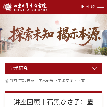
旧版回顾
学术研究
当前位置:
首页
>
学术研究
>
学术交流
>
正文
讲座回顾丨石黑ひさ子：墨