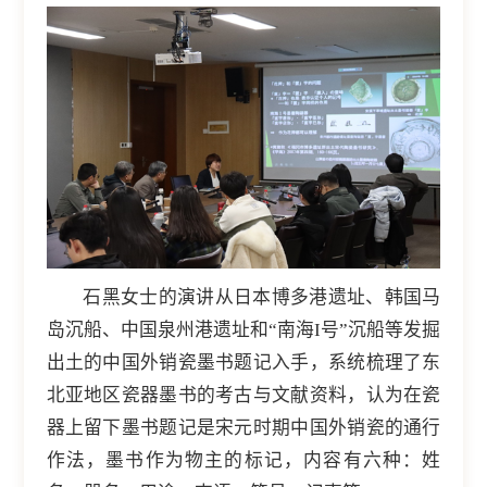
石黑女士的演讲从日本博多港遗址、韩国马
岛沉船、中国泉州港遗址和“南海I号”沉船等发掘
出土的中国外销瓷墨书题记入手，系统梳理了东
北亚地区瓷器墨书的考古与文献资料，认为在瓷
器上留下墨书题记是宋元时期中国外销瓷的通行
作法，墨书作为物主的标记，内容有六种：姓