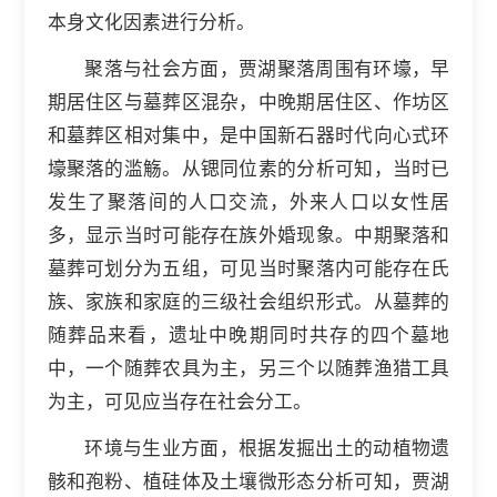
本身文化因素进行分析。
聚落与社会方面，贾湖聚落周围有环壕，早
期居住区与墓葬区混杂，中晚期居住区、作坊区
和墓葬区相对集中，是中国新石器时代向心式环
壕聚落的滥觞。从锶同位素的分析可知，当时已
发生了聚落间的人口交流，外来人口以女性居
多，显示当时可能存在族外婚现象。中期聚落和
墓葬可划分为五组，可见当时聚落内可能存在氏
族、家族和家庭的三级社会组织形式。从墓葬的
随葬品来看，遗址中晚期同时共存的四个墓地
中，一个随葬农具为主，另三个以随葬渔猎工具
为主，可见应当存在社会分工。
环境与生业方面，根据发掘出土的动植物遗
骸和孢粉、植硅体及土壤微形态分析可知，贾湖