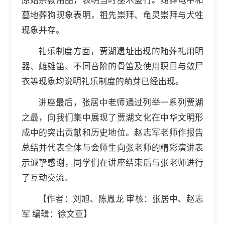
原始宗教用品，表明当时巫术盛行。随葬龟甲和
墓地葬狗现象表明，祖先崇拜、龟灵崇拜与犬牲
现象并存。
礼乐制度方面，贾湖遗址出现的随葬礼用明
器、雌雄笛、不同音阶的骨笛及使用瞑目与敛尸
衣等现象均说明礼乐制度的萌芽已经出现。
讲座最后，张居中老师通过列举一系列贾湖
之最，向我们集中展现了贾湖文化在中华文明形
成中的突出贡献和历史地位。赵志军老师作报告
总结并代表全体与会师生向张老师的精彩演讲表
示诚挚感谢，同学们在讲座结束后与张老师进行
了互动交流。
【作者：刘旭、陈胤龙 审核：张居中、赵志
军 编辑：徐文亚】