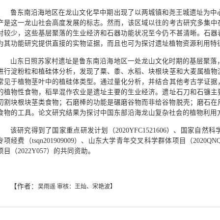
鲁东南沿海地区在龙山文化早中期出现了以两城镇和尧王城遗址为中
产是这一龙山社会高度发展的标志。然而，该区域以往的考古研究多集中
对较少，这些基层聚落的生业经济和石器功能状况至今仍不甚清晰。石器
为其功能研究提供直接的实物证据，而且也可为探讨遗址植物资源利用特
山东日照苏家村遗址是鲁东南沿海地区一处龙山文化时期的基层聚落，
进行淀粉粒和植硅体分析，发现了粟、黍、水稻、块根块茎和大麦属植物
常见于植物茎叶中的植硅体类型。通过量化分析，并结合其他考古学证据
的植物性食物，稻旱混作农业是遗址主要的生业经济。遗址石刀和石镰主
切割块根块茎类食物；石磨棒的功能是碾磨谷物而非给谷物脱壳；磨石在
食物的工具。论文研究结果为探讨中国东部沿海龙山复杂社会的植物利用
该研究得到了国家重点研发计划（2020YFC1521606）、国家自然科
专项经费（tsqn201909009）、山东大学青年交叉科学群体项目（2020
项目（2022Y057）的共同资助。
【作者：
吴雨遥 审核：王灿、宋艳波】