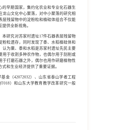
心的早期国家，集约化农业和专业化石器生
在龙山文化中心聚落，对中小聚落的研究相
表层残留物中的淀粉粒和植硅体组合不仅能
征提供全新视角。
本研究对苏家村遗址17件石器表层残留物
淀粉粒遗存，同时发现了黍、水稻植硅体和
，认为粟、黍和水稻是苏家村遗址先民主要
要用于收割多种农作物，也偶尔用于刮削或
用于打磨石器之外，偶尔也用作研磨植物性
方式和生业经济提供了重要证据。
学基金（42072032）、山东省泰山学者工程
QNQT018）和山东大学教育教学改革研究一般