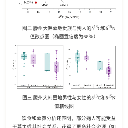
13
15
图二 滕州大韩墓地贵族与殉人的δ
C和δ
N
值散点图（椭圆置信度为68％）
13
15
图三 滕州大韩墓地男性与女性的δ
C和δ
N
值箱线图
饮食和墓葬分析还表明，部分殉人可能受益
于墓主或其社会关系，获得了更多社会资源（如