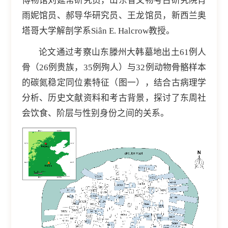
博物馆刘延常研究员，山东省文物考古研究院肖
雨妮馆员、郝导华研究员、王龙馆员，新西兰奥
塔哥大学解剖学系Siân E. Halcrow教授。
论文通过考察山东滕州大韩墓地出土61例人
骨（26例贵族，35例殉人）与32例动物骨骼样本
的碳氮稳定同位素特征（图一），结合古病理学
分析、历史文献资料和考古背景，探讨了东周社
会饮食、阶层与性别身份之间的关系。