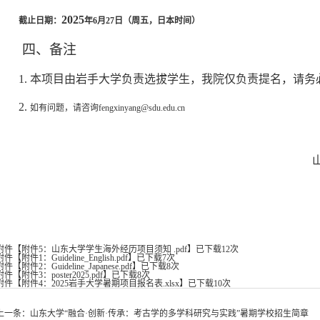
2025
截止日期：
年
6
月
27
日（周五，日本时间）
四、
备注
1.
本项目由岩手大学负责选拔学生，我院仅负责提名，请务
2.
如有问题，请咨询
fengxinyang@sdu.edu.cn
附件【
附件5：山东大学学生海外经历项目须知 .pdf
】已下载
12
次
附件【
附件1：Guideline_English.pdf
】已下载
7
次
附件【
附件2：Guideline_Japanese.pdf
】已下载
8
次
附件【
附件3：poster2025.pdf
】已下载
8
次
附件【
附件4：2025岩手大学暑期项目报名表.xlsx
】已下载
10
次
上一条：
山东大学“融合·创新·传承：考古学的多学科研究与实践”暑期学校招生简章