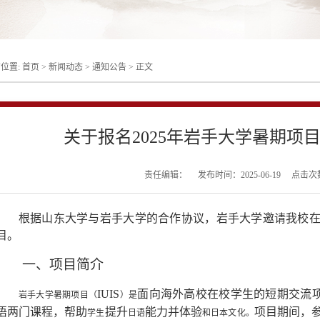
位置:
首页
>
新闻动态
>
通知公告
>
正文
关于报名2025年岩手大学暑期项目
责任编辑：
发布时间：2025-06-19
点击次
根据山东大学与岩手大学
的
合作协议，岩手大学
邀请我校
目
。
一、项目简介
IUIS
面向海外
高校
在校学生
的短期交流
岩手大学暑期项目（
）是
语两门课程
，
帮助
提升
能力并体验
项目期间，
学生
日语
和日本文化。