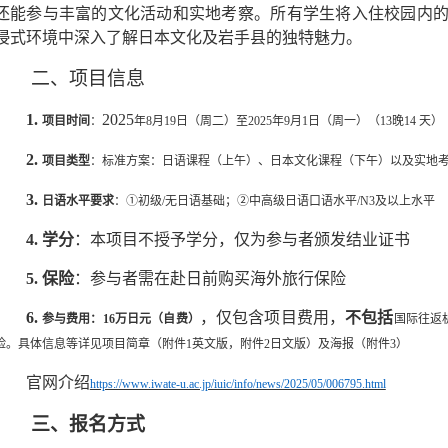
还能参与丰富的文化活动和实地考察。所有学生将入住校园内
浸式环境中深入了解日本文化及岩手县的独特魅力。
二、项目信息
1.
2025
项目时间
：
年
8
月
19
日（周二）至
2025
年
9
月
1
日（周一）（
13
晚
14
天）
2.
项目类型
：标准方案：日语课程（上午）、日本文化课程（下午）以及实地
3.
日语水平要求
：
①
初级
/
无日语基础；
②
中高级日语口语水平
/N3
及以上水平
4.
学分
：本项目不授予学分，
仅为
参与者颁发结业证书
5.
保险
：参与者需在赴日前购买海外旅行保险
6.
，仅包含项目费用，
不包括
参与费用：
16
万日元（自费）
国际往返
险。具体信息等详见项目简章（附件
1
英文版，附件
2
日文版）及海报（附件
3
）
官网介绍
https://www.iwate-u.ac.jp/iuic/info/news/2025/05/006795.html
三、
报名方式