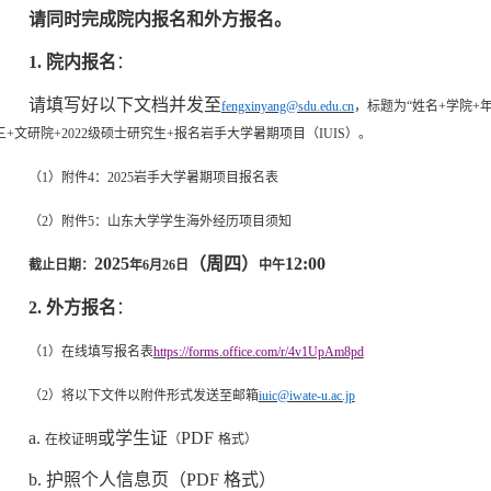
请同时完成院内报名和外方报名。
1.
院内报名
：
请填写好以下文档并发至
fengxinyang@sdu.edu.cn
，标题为
“姓名
+
学院
+
三
+
文研院
+2022
级硕士研究生
+
报名岩手大学暑期项目（
IUIS
）。
（
1
）
附件
4
：
2025
岩手大学暑期项目报名表
（
2
）附件
5
：山东大学学生海外经历项目须知
2025
（周四）
12:00
截止日期：
年
6
月
26
日
中午
2.
外方报名
：
（
1
）在线填写报名表
https://forms.office.com/r/4v1UpAm8pd
（
2
）
将以下文件以附件形式发送至邮箱
iuic@iwate-u.ac.jp
a.
或学生证
PDF
在校证明
（
格式）
b.
护照个人信息页（
PDF
格式）