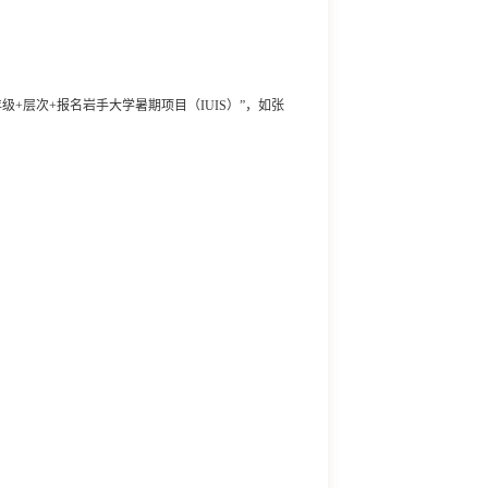
年级
+
层次
+
报名岩手大学暑期项目（
IUIS
）”，如张