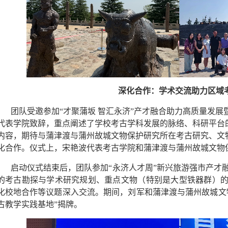
深化合作：学术交流助力区域
团队受邀
参加“才聚蒲坂 智汇永济”产才融合助力高质量发展暨
代表学院致辞，重点阐述了学校考古学科发展的脉络、科研平台
内容，期待与蒲津渡与蒲州故城文物保护研究所在考古研究、文
化合作。仪式上，宋艳波代表考古学院和蒲津渡与蒲州故城文物
启动仪式结束后，团队
参加“永济人才周”新兴旅游强市产才
的考古勘探与学术研究规划、重点文物（特别是大型铁器群）
化校地合作等议题深入交流。
期间，刘军和蒲津渡与蒲州故城文
古教学实践基地”揭牌。