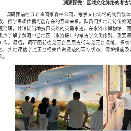
溯源探微：区域文化脉络的考古
调研团前往五老峰国家森林公园，考察文化记忆的物质载体
教、哲学思想传播可能存在的互动关系。队员们实地走访伍姓
境治理，并追忆当地抗日英雄的英勇事迹。在永济市博物馆，
重点了解了黄河中游地区（永济段）的考古学文化序列、重要
工作。最后，调研团前往尧王台民居古街与尧王台遗址，系统
色，实地评估了尧王台相关传说遗迹的现存状态、保护措施及
义。