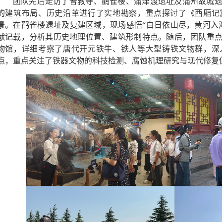
团队先后走访了普救寺、鹳雀楼、蒲津渡遗址
及蒲州故城
的建筑布局、历史沿革进行了实地勘察，重点探讨了《西厢记
景。在鹳雀楼遗址及复建区域，现场感悟“白日依山尽，黄河入
献记载，分析其历史地理位置、建筑形制特点。随后，团队重
物馆
，详细考察了唐代开元铁牛、铁人等大型铸铁文物群，深
点，重点关注了铁器文物的科技检测、腐蚀机理研究与现代修复