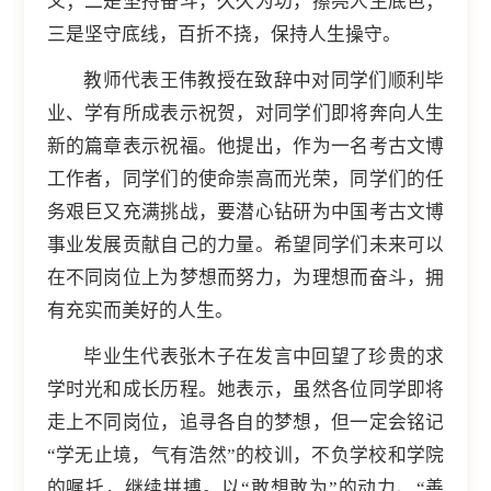
义；二是坚持奋斗，久久为功，擦亮人生底色；
三是坚守底线，百折不挠，保持人生操守。
教师代表王伟教授在致辞中对同学们顺利毕
业、学有所成表示祝贺，对同学们即将奔向人生
新的篇章表示祝福。他提出，作为一名考古文博
工作者，同学们的使命崇高而光荣，同学们的任
务艰巨又充满挑战，要潜心钻研为中国考古文博
事业发展贡献自己的力量。希望同学们未来可以
在不同岗位上为梦想而努力，为理想而奋斗，拥
有充实而美好的人生。
毕业生代表张木子在发言中回望了珍贵的求
学时光和成长历程。她表示，虽然各位同学即将
走上不同岗位，追寻各自的梦想，但一定会铭记
“学无止境，气有浩然”的校训，不负学校和学院
的嘱托，继续拼搏。以“敢想敢为”的动力、“善