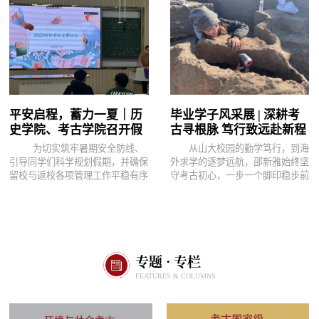
平安启程，蓄力一夏｜历
毕业学子风采展 | 深耕考
史学院、考古学院召开假
古寻根脉 笃行致远赴新程
前主题班会
为切实筑牢暑期安全防线、
从山大校园的勤学笃行，到海
引导同学们科学规划假期，并确保
外求学的逐梦远航，邵新雅始终坚
留校与返校各项管理工作平稳有序
守考古初心，一步一个脚印稳步前
落实，7月9日下午，历史学院、
行。她用优异的成绩、扎实的实
考古学院组织召开假前主题班会，
践、坚定的追求，展现了新时代考
班会由辅导员刘紫奕主持，2023
古学子的精神风貌，也为身边同学
级、2024级本科生参加班会。安
树立了勤学奋进、逐梦不止的榜
全无小事，警钟须长鸣。在安全教
样，激励着更多山大学子坚守理
专题 · 专栏
育方面，刘紫奕围绕校园、金融与
想、勇毅前行。
出行三重维度展开了细致讲解，重
FEATURES & COLUMNS
点强调了人走断电的消防要求、宿
舍门窗锁闭及卫生清扫等离校规
范；提醒同学们管好“钱袋子”，警