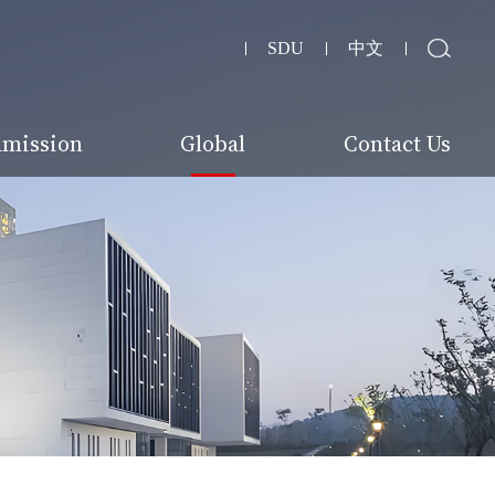
SDU
中文
mission
Global
Contact Us