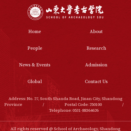
Home
About
People
Research
News & Events
Admission
Global
Contact Us
Address: No. 27, South Shanda Road, Jinan City, Shandong
Province
/
Postal Code: 250100
/
Telephone: 0531-88364626
All rights reserved @ School of Archaeology,
Shandong