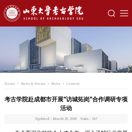
Home
>
News & Events
>
News
>
Content
考古学院赴成都市开展“访城拓岗”合作调研专项
活动
Updated：March 25, 2025
Visits：
267