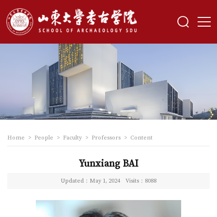
Home
>
People
>
Faculty
>
Professors
>
Content
Yunxiang BAI
Updated：May 1, 2024
Visits：
8088