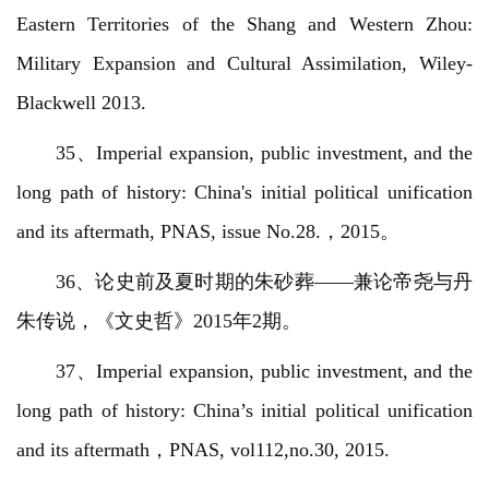
Eastern Territories of the Shang and Western Zhou:
Military Expansion and Cultural Assimilation, Wiley-
Blackwell 2013.
35、Imperial expansion, public investment, and the
long path of history: China's initial political unification
and its aftermath, PNAS, issue No.28.，2015。
36、论史前及夏时期的朱砂葬——兼论帝尧与丹
朱传说，《文史哲》2015年2期。
37、Imperial expansion, public investment, and the
long path of history: China’s initial political unification
and its aftermath，PNAS, vol112,no.30, 2015.