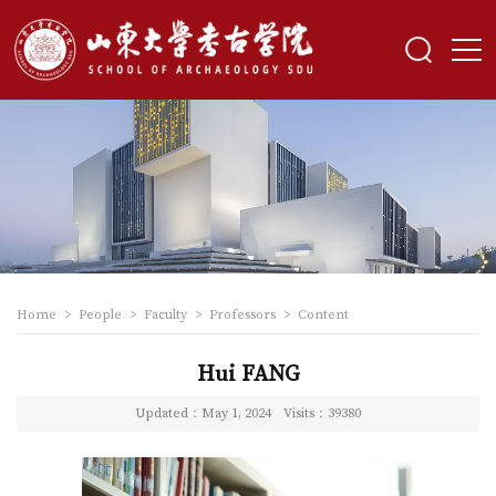
Home
>
People
>
Faculty
>
Professors
>
Content
Hui FANG
Updated：May 1, 2024
Visits：
39380