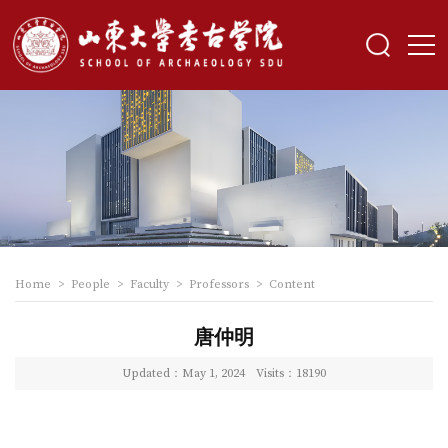
Home
>
People
>
Faculty
>
Professors
>
Content
唐仲明
Updated：May 1, 2024
Visits：
18190