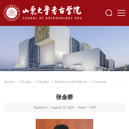
Home
>
People
>
Faculty
>
Postdoctoral Fellows
>
Content
张金桥
Updated：August 31, 2024
Visits：
1935