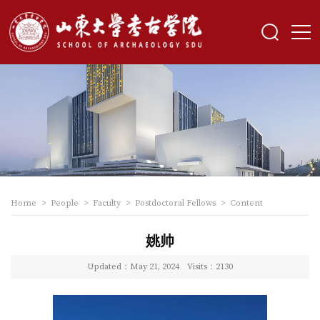
Home
>
People
>
Faculty
>
Postdoctoral Fellows
>
Content
姚帅
Updated：May 21, 2024
Visits：
2130