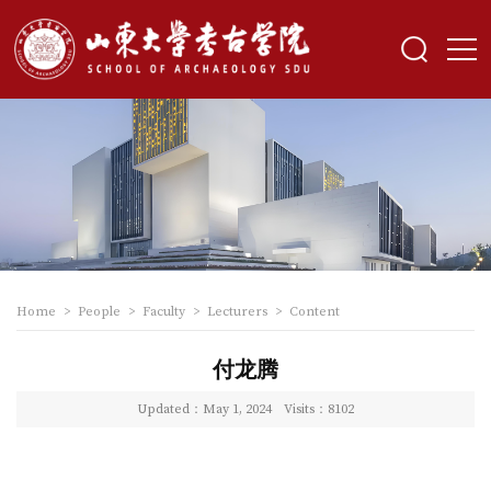
Home
>
People
>
Faculty
>
Lecturers
>
Content
付龙腾
Updated：May 1, 2024
Visits：
8102