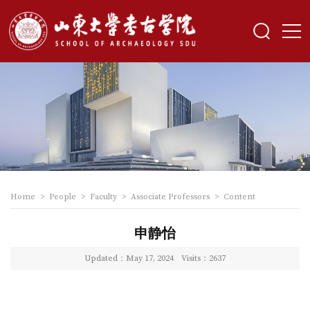
Home
>
People
>
Faculty
>
Associate Professors
>
Content
申静怡
Updated：May 17, 2024
Visits：
2637