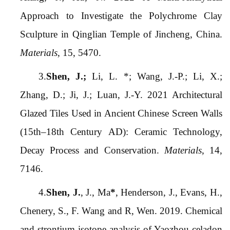
Approach to Investigate the Polychrome Clay
Sculpture in Qinglian Temple of Jincheng, China.
Materials
, 15, 5470.
3.
Shen, J.;
Li, L.
*; Wang, J.-P.; Li, X.;
Zhang, D.; Ji, J.; Luan, J.-Y. 2021 Architectural
Glazed Tiles Used in Ancient Chinese Screen Walls
(15th–18th Century AD): Ceramic Technology,
Decay Process and Conservation.
Materials
, 14,
7146.
4.
Shen, J.
, J., Ma
*
, Henderson, J., Evans, H.,
Chenery, S., F. Wang and R, Wen. 2019. Chemical
and strontium isotope analysis of Yaozhou celadon