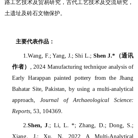
路工艺技术及贸易研究，古代工艺技术及交流研究，
土遗址及砖石文物保护。
主要代表作品：
1.Wang, F.; Yang, J.; Shi L.;
Shen J.*
（通讯
作者）
, 2024 Manufacturing technique analysis of
Early Harappan painted pottery from the Jhang
Bahatar Site, Pakistan, by using a multi-analytical
approach,
Journal of Archaeological Science:
Reports
, 53, 104369.
2.
Shen, J
.; Li, L.
*; Zhang, D.; Dong, S.;
Xiang, J.; Xu, N. 2022 A Multi-Analytical